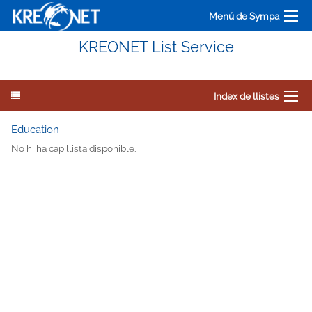
Menú de Sympa
KREONET List Service
Index de llistes
Education
No hi ha cap llista disponible.